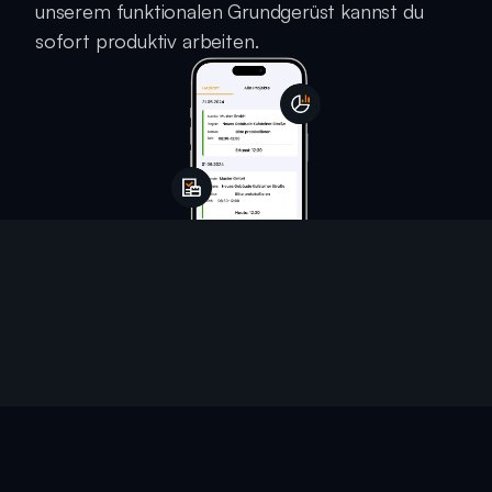
unserem funktionalen Grundgerüst kannst du 
sofort produktiv arbeiten.
Angebot
Aufträge
CRM
Dokumente
E