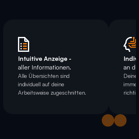
Intuitive Anzeige - 
Indiv
aller Informationen.
an de
Alle Übersichten sind 
Deine 
individuell auf deine 
immer 
Arbeitsweise zugeschnitten.
richtig