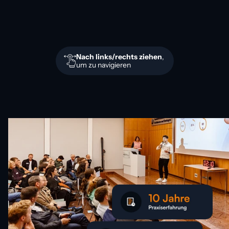
Bernd Leidner
Tobia
Planung & Prozesse
Inhabe
Nach links/rechts ziehen
, 
um zu navigieren