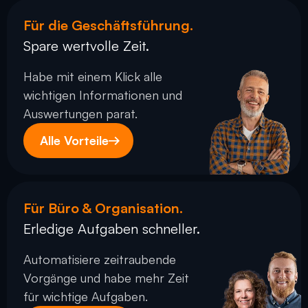
Kalkulation in Minuten das 
laufen
passende Angebot erstellt.
und ve
Für die Geschäftsführung.
Spare wertvolle Zeit.
Mehr erfahren
Meh
Habe mit einem Klick alle 
wichtigen Informationen und 
Auswertungen parat.
Alle Vorteile
Für Büro & Organisation.
Erledige Aufgaben schneller.
Automatisiere zeitraubende 
Vorgänge und habe mehr Zeit 
für wichtige Aufgaben.